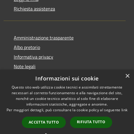
Richiesta assistenza
Amministrazione trasparente
Albo pretorio
Informativa privacy
Note legali
×
Dichiarazione di accessibilità
Informazioni sui cookie
Questo sito web utilizza cookie tecnici e assimilati strettamente
necessari al corretto funzionamento e alla navigazione del sito,
nonché un cookie tecnico analitico al solo fine di elaborare
informazioni statistiche, aggregate e anonime.
RSS
Copyright © 2026 • Comune di
Per maggiori dettagli, può consultare la cookie policy al seguente
link
Accessibilità
Manoppello • Powered by
Privacy
Municipium
Accesso
•
RIFIUTA TUTTO
ACCETTA TUTTO
Cookie
redazione