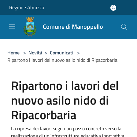
Salta al contenuto principale
Regione Abruzzo
Comune di Manoppello
Home
>
Novità
>
Comunicati
>
Ripartono i lavori del nuovo asilo nido di Ripacorbaria
Ripartono i lavori del
nuovo asilo nido di
Ripacorbaria
La ripresa dei lavori segna un passo concreto verso la
realizzazione di un’infrastruttura educativa innovativa