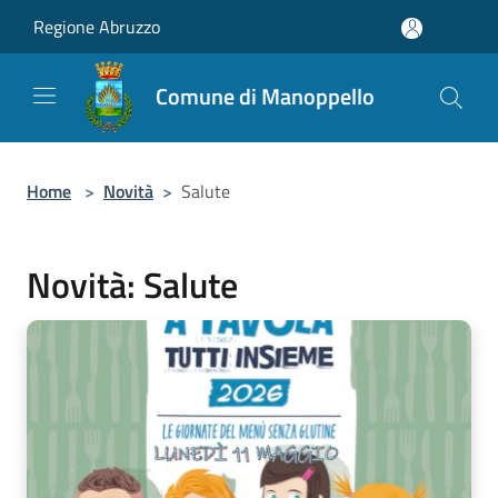
Salta al contenuto principale
Regione Abruzzo
Comune di Manoppello
Home
>
Novità
>
Salute
Novità: Salute