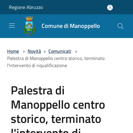
Salta al contenuto principale
Regione Abruzzo
Comune di Manoppello
Home
>
Novità
>
Comunicati
>
Palestra di Manoppello centro storico, terminato
l'intervento di riqualificazione
Palestra di
Manoppello centro
storico, terminato
l'intervento di