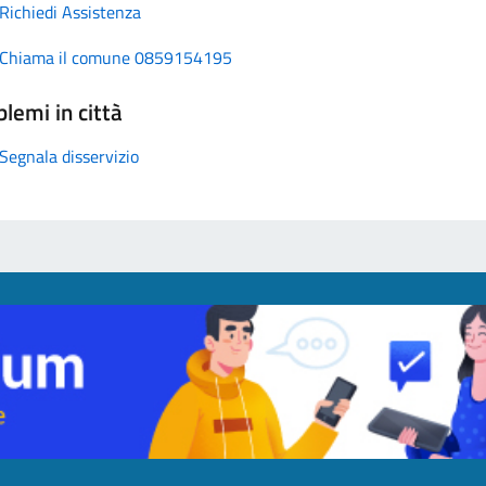
Richiedi Assistenza
Chiama il comune 0859154195
lemi in città
Segnala disservizio