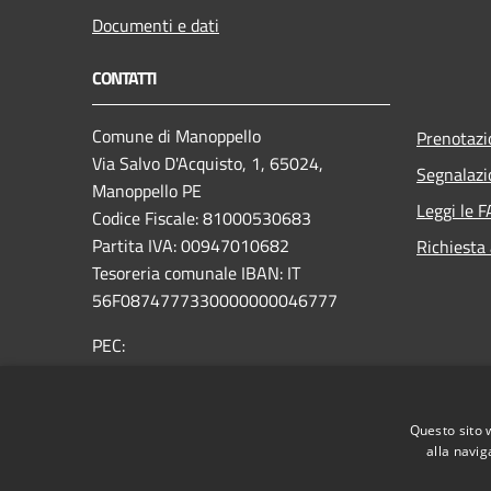
Documenti e dati
CONTATTI
Comune di Manoppello
Prenotaz
Via Salvo D'Acquisto, 1, 65024,
Segnalazi
Manoppello PE
Leggi le 
Codice Fiscale: 81000530683
Partita IVA: 00947010682
Richiesta
Tesoreria comunale IBAN: IT
56F0874777330000000046777
PEC:
comunemanoppelloprotocollo@legalmail.it
Email:
protocollo@comune.manoppello.pe.it
Questo sito 
Centralino Unico:
0859154195
alla navig