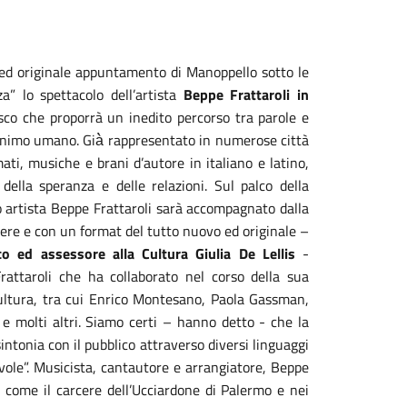
ed originale appuntamento di Manoppello sotto le
za” lo spettacolo dell’artista
Beppe Frattaroli in
co che proporrà un inedito percorso tra parole e
’animo umano. Già̀ rappresentato in numerose città
lmati, musiche e brani d’autore in italiano e latino,
della speranza e delle relazioni. Sul palco della
co artista Beppe Frattaroli sarà accompagnato dalla
ere e con un format del tutto nuovo ed originale –
o ed assessore alla Cultura Giulia De Lellis
-
rattaroli che ha collaborato nel corso della sua
 cultura, tra cui Enrico Montesano, Paola Gassman,
e molti altri. Siamo certi – hanno detto - che la
 sintonia con il pubblico attraverso diversi linguaggi
vole”.
Musicista, cantautore e arrangiatore, Beppe
vi come il carcere dell’Ucciardone di Palermo e nei