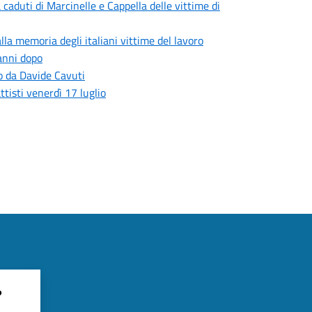
 caduti di Marcinelle e Cappella delle vittime di
lla memoria degli italiani vittime del lavoro
anni dopo
to da Davide Cavuti
tisti venerdì 17 luglio
?