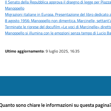
Il Senato della Repubblica approva il disegno di legge per Piazza
Manoppello
Migrazioni italiane in Europa. Presentazione del libro dedicato a
8 agosto 1956: Manoppello non dimentica. Marcinelle, settant’
Terminate le riprese del docufilm «Le voci di Marcinelle» diret
Manoppello si illumina con le emozioni senza tempo di Lucio Bat
Ultimo aggiornamento
: 9 luglio 2025, 16:35
Quanto sono chiare le informazioni su questa pagina