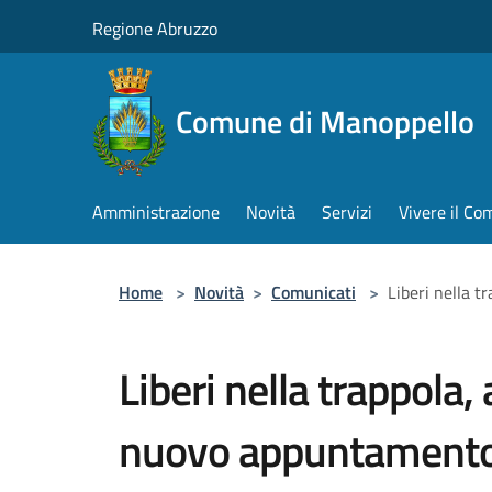
Salta al contenuto principale
Regione Abruzzo
Comune di Manoppello
Amministrazione
Novità
Servizi
Vivere il C
Home
>
Novità
>
Comunicati
>
Liberi nella t
Liberi nella trappola,
nuovo appuntamento 