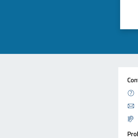
Con
Prob