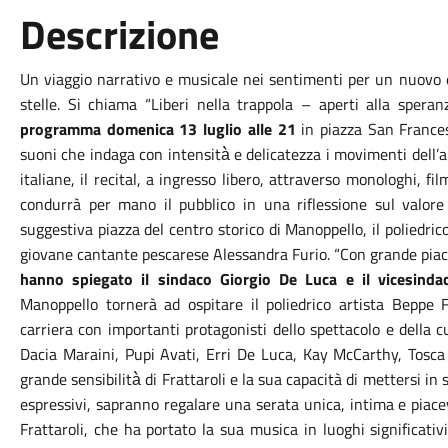
Descrizione
Un viaggio narrativo e musicale nei sentimenti per un nuovo 
stelle. Si chiama “Liberi nella trappola – aperti alla speran
programma domenica 13 luglio alle 21
in piazza San Frances
suoni che indaga con intensità̀ e delicatezza i movimenti dell
italiane, il recital, a ingresso libero, attraverso monologhi, fi
condurrà per mano il pubblico in una riflessione sul valore 
suggestiva piazza del centro storico di Manoppello, il poliedri
giovane cantante pescarese Alessandra Furio. “Con grande piac
hanno spiegato il sindaco Giorgio De Luca e il vicesindac
Manoppello tornerà ad ospitare il poliedrico artista Beppe F
carriera con importanti protagonisti dello spettacolo e della
Dacia Maraini, Pupi Avati, Erri De Luca, Kay McCarthy, Tosca 
grande sensibilità̀ di Frattaroli e la sua capacità di mettersi in
espressivi, sapranno regalare una serata unica, intima e piace
Frattaroli, che ha portato la sua musica in luoghi significati