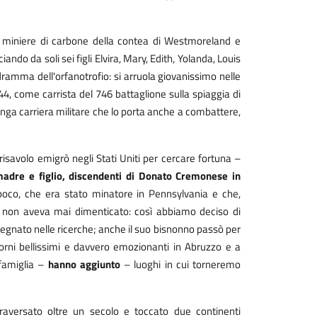
miniere di carbone della contea di Westmoreland e
ando da soli sei figli Elvira, Mary, Edith, Yolanda, Louis
l dramma dell'orfanotrofio: si arruola giovanissimo nelle
944, come carrista del 746 battaglione sulla spiaggia di
ga carriera militare che lo porta anche a combattere,
isavolo emigrò negli Stati Uniti per cercare fortuna –
dre e figlio, discendenti di Donato Cremonese in
oco, che era stato minatore in Pennsylvania e che,
e non aveva mai dimenticato: così abbiamo deciso di
egnato nelle ricerche; anche il suo bisnonno passò per
iorni bellissimi e davvero emozionanti in Abruzzo e a
 famiglia –
hanno aggiunto
– luoghi in cui torneremo
aversato oltre un secolo e toccato due continenti