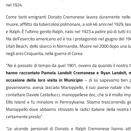
nel 1924.
Come tanti emigranti Donato Cremonese lavora duramente nelle 
muore, afflitto da tubercolosi polmonare, a soli 46 anni nel 1929, lasci
e Ralph. È l’ultimo genito Ralph, nato nel 1923 a patire più di tutti i
fila dell’esercito americano ed è tra i protagonisti nel giugno del 1
Utah Beach, dello sbarco in Normandia. Muore nel 2000 dopo una lun
negli anni Cinquanta, nella guerra di Corea.
“Ne è passato di tempo da quel 1901, ovvero da quando il nostro tr
hanno raccontato Pamela Landolt Cremonese e Ryan Landolt, ma
occasione della loro visita in Municipio
– di lui sapevamo ben p
giovanissimo, aveva lasciato Manoppello, il suo paese natale ch
contattare Davide Castellucci, manoppellese doc, che si è molto imp
Ellis Island e fu minatore in Pennsylvania. Stiamo trascorrendo g
Manoppello dove abbiamo ritrovato le radici italiane della nostra
certamente presto”.
“Le vicende personali di Donato e Ralph Cremonese hanno attr