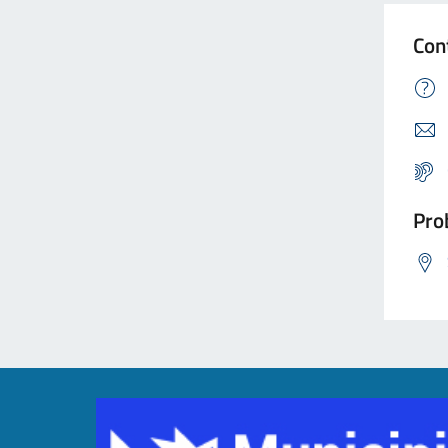
Con
Prob