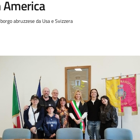
n America
el borgo abruzzese da Usa e Svizzera