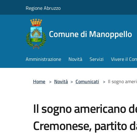
Salta al contenuto principale
Regione Abruzzo
Comune di Manoppello
Amministrazione
Novità
Servizi
Vivere il C
Home
>
Novità
>
Comunicati
>
Il sogno amer
Il sogno americano d
Cremonese, partito 