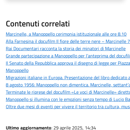
Contenuti correlati
Marcinelle, a Manoppello cerimonia istituzionale alle ore 8.10
Alla Farnesina il docufilm Il fiore delle terre nere – Marcinelle
Rai Documentari racconta la storia dei minatori di Marcinelle
Grande partecipazione a Manoppello per l’anteprima del docufil
Il Senato della Repubblica approva il disegno di legge per Piazza
Manoppello
Migrazioni italiane in Europa. Presentazione del libro dedicato a
8 agosto 1956: Manoppello non dimentica. Marcinelle, settant’
Terminate le riprese del docufilm «Le voci di Marcinelle» diret
Manoppello si illumina con le emozioni senza tempo di Lucio Bat
Oltre due mesi di eventi per vivere il territorio tra cultura, mus
Ultimo aggiornamento
: 29 aprile 2025, 14:34