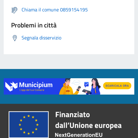
Chiama il comune 0859154195
Problemi in città
Segnala disservizio