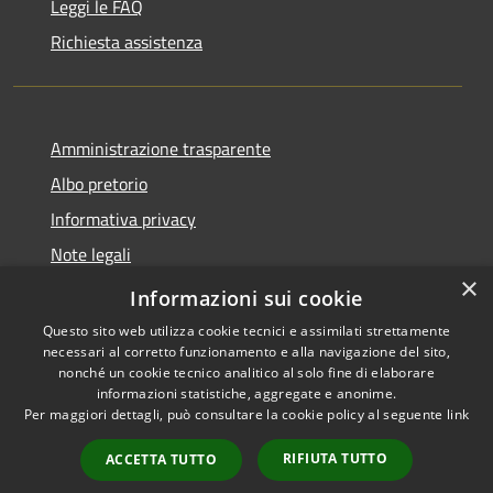
Leggi le FAQ
Richiesta assistenza
Amministrazione trasparente
Albo pretorio
Informativa privacy
Note legali
×
Dichiarazione di accessibilità
Informazioni sui cookie
Questo sito web utilizza cookie tecnici e assimilati strettamente
necessari al corretto funzionamento e alla navigazione del sito,
nonché un cookie tecnico analitico al solo fine di elaborare
informazioni statistiche, aggregate e anonime.
RSS
Copyright © 2026 • Comune di
Per maggiori dettagli, può consultare la cookie policy al seguente
link
Accessibilità
Manoppello • Powered by
Privacy
Municipium
Accesso
•
RIFIUTA TUTTO
ACCETTA TUTTO
Cookie
redazione