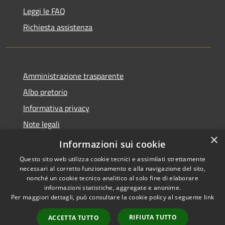
Leggi le FAQ
Richiesta assistenza
Amministrazione trasparente
Albo pretorio
Informativa privacy
Note legali
×
Dichiarazione di accessibilità
Informazioni sui cookie
Questo sito web utilizza cookie tecnici e assimilati strettamente
necessari al corretto funzionamento e alla navigazione del sito,
nonché un cookie tecnico analitico al solo fine di elaborare
informazioni statistiche, aggregate e anonime.
RSS
Copyright © 2026 • Comune di
Per maggiori dettagli, può consultare la cookie policy al seguente
link
Accessibilità
Manoppello • Powered by
Privacy
Municipium
Accesso
•
RIFIUTA TUTTO
ACCETTA TUTTO