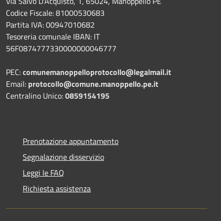
Via Salvo D'Acquisto, 1, 65024, Manoppello PE
Codice Fiscale: 81000530683
Partita IVA: 00947010682
Tesoreria comunale IBAN: IT
56F0874777330000000046777
PEC:
comunemanoppelloprotocollo@legalmail.it
Email:
protocollo@comune.manoppello.pe.it
Centralino Unico:
0859154195
Prenotazione appuntamento
Segnalazione disservizio
Leggi le FAQ
Richiesta assistenza