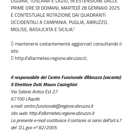
LIGURIA, TOSCANA E LAZIO, IN ESTENSIONE DALLE
PRIME ORE DI DOMANI, MARTEDÌ 28 GENNAIO 2025
E CONTESTUALE ROTAZIONE DAI QUADRANTI
OCCIDENTALI A CAMPANIA, PUGLIA, ABRUZZO,
MOLISE, BASILICATA E SICILIA.”
 mantenersi costantemente aggiornati consultando il
sito
 http://allarmeteo.regione.abruzzo.it;
Il responsabile del Centro Funzionale d'Abruzzo (vacante)
Il Direttore Dott. Mauro Casinghini
Via Salaria Antica Est 27
67100 L'Aquila
e.mail: centro.funzionale@regione.abruzzo.it
sito web: http://allarmeteo.regione.abruzzo.it
La presente e-mail sostituisce il cartaceo ai sensi dell'art.47
del D.L.gvo nº 82/2005.