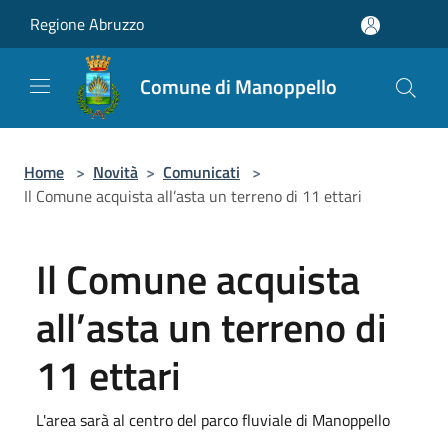
Salta al contenuto principale
Regione Abruzzo
Comune di Manoppello
Home
>
Novità
>
Comunicati
>
Il Comune acquista all’asta un terreno di 11 ettari
Il Comune acquista
all’asta un terreno di
11 ettari
L'area sarà al centro del parco fluviale di Manoppello