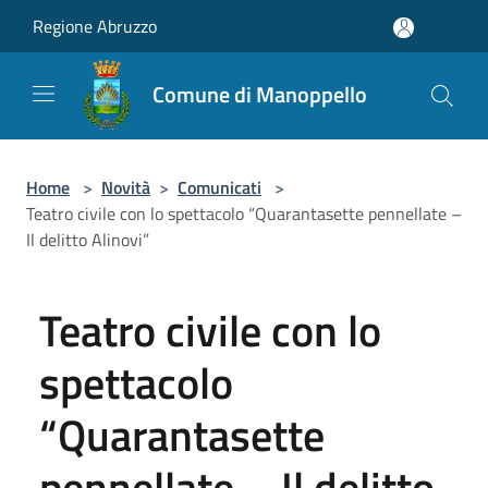
Salta al contenuto principale
Regione Abruzzo
Comune di Manoppello
Home
>
Novità
>
Comunicati
>
Teatro civile con lo spettacolo “Quarantasette pennellate –
Il delitto Alinovi”
Teatro civile con lo
spettacolo
“Quarantasette
pennellate – Il delitto