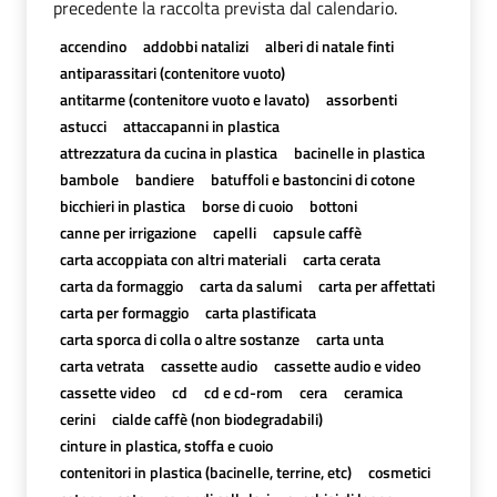
precedente la raccolta prevista dal calendario.
accendino
addobbi natalizi
alberi di natale finti
antiparassitari (contenitore vuoto)
antitarme (contenitore vuoto e lavato)
assorbenti
astucci
attaccapanni in plastica
attrezzatura da cucina in plastica
bacinelle in plastica
bambole
bandiere
batuffoli e bastoncini di cotone
bicchieri in plastica
borse di cuoio
bottoni
canne per irrigazione
capelli
capsule caffè
carta accoppiata con altri materiali
carta cerata
carta da formaggio
carta da salumi
carta per affettati
carta per formaggio
carta plastificata
carta sporca di colla o altre sostanze
carta unta
carta vetrata
cassette audio
cassette audio e video
cassette video
cd
cd e cd-rom
cera
ceramica
cerini
cialde caffè (non biodegradabili)
cinture in plastica, stoffa e cuoio
contenitori in plastica (bacinelle, terrine, etc)
cosmetici