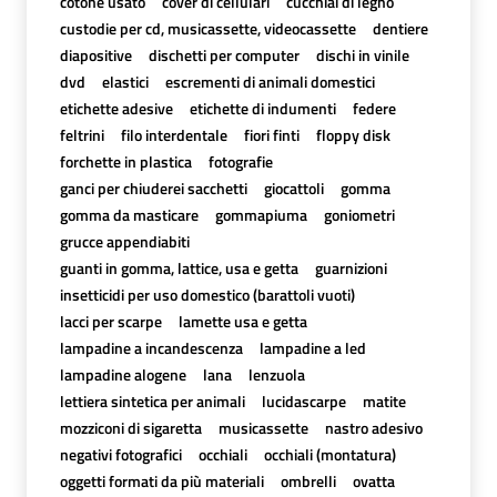
cotone usato
cover di cellulari
cucchiai di legno
custodie per cd, musicassette, videocassette
dentiere
diapositive
dischetti per computer
dischi in vinile
dvd
elastici
escrementi di animali domestici
etichette adesive
etichette di indumenti
federe
feltrini
filo interdentale
fiori finti
floppy disk
forchette in plastica
fotografie
ganci per chiuderei sacchetti
giocattoli
gomma
gomma da masticare
gommapiuma
goniometri
grucce appendiabiti
guanti in gomma, lattice, usa e getta
guarnizioni
insetticidi per uso domestico (barattoli vuoti)
lacci per scarpe
lamette usa e getta
lampadine a incandescenza
lampadine a led
lampadine alogene
lana
lenzuola
lettiera sintetica per animali
lucidascarpe
matite
mozziconi di sigaretta
musicassette
nastro adesivo
negativi fotografici
occhiali
occhiali (montatura)
oggetti formati da più materiali
ombrelli
ovatta