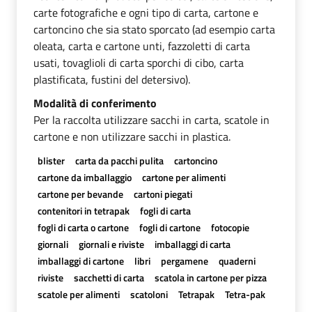
carte fotografiche e ogni tipo di carta, cartone e
cartoncino che sia stato sporcato (ad esempio carta
oleata, carta e cartone unti, fazzoletti di carta
usati, tovaglioli di carta sporchi di cibo, carta
plastificata, fustini del detersivo).
Modalità di conferimento
Per la raccolta utilizzare sacchi in carta, scatole in
cartone e non utilizzare sacchi in plastica.
blister
carta da pacchi pulita
cartoncino
cartone da imballaggio
cartone per alimenti
cartone per bevande
cartoni piegati
contenitori in tetrapak
fogli di carta
fogli di carta o cartone
fogli di cartone
fotocopie
giornali
giornali e riviste
imballaggi di carta
imballaggi di cartone
libri
pergamene
quaderni
riviste
sacchetti di carta
scatola in cartone per pizza
scatole per alimenti
scatoloni
Tetrapak
Tetra-pak