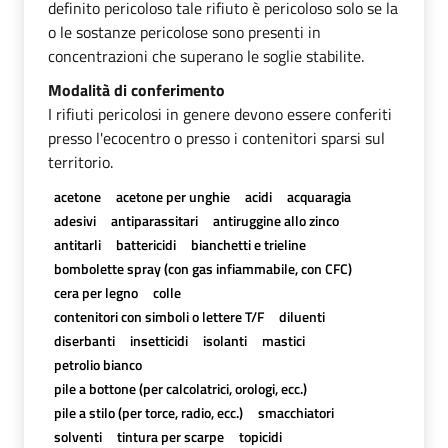
definito pericoloso tale rifiuto è pericoloso solo se la
o le sostanze pericolose sono presenti in
concentrazioni che superano le soglie stabilite.
Modalità di conferimento
I rifiuti pericolosi in genere devono essere conferiti
presso l'ecocentro o presso i contenitori sparsi sul
territorio.
acetone
acetone per unghie
acidi
acquaragia
adesivi
antiparassitari
antiruggine allo zinco
antitarli
battericidi
bianchetti e trieline
bombolette spray (con gas infiammabile, con CFC)
cera per legno
colle
contenitori con simboli o lettere T/F
diluenti
diserbanti
insetticidi
isolanti
mastici
petrolio bianco
pile a bottone (per calcolatrici, orologi, ecc.)
pile a stilo (per torce, radio, ecc.)
smacchiatori
solventi
tintura per scarpe
topicidi