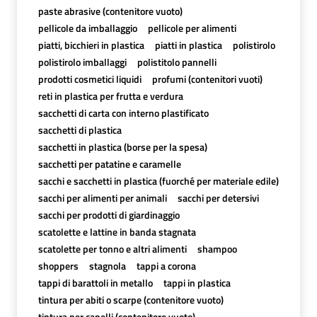
paste abrasive (contenitore vuoto)
pellicole da imballaggio
pellicole per alimenti
piatti, bicchieri in plastica
piatti in plastica
polistirolo
polistirolo imballaggi
polistitolo pannelli
prodotti cosmetici liquidi
profumi (contenitori vuoti)
reti in plastica per frutta e verdura
sacchetti di carta con interno plastificato
sacchetti di plastica
sacchetti in plastica (borse per la spesa)
sacchetti per patatine e caramelle
sacchi e sacchetti in plastica (fuorché per materiale edile)
sacchi per alimenti per animali
sacchi per detersivi
sacchi per prodotti di giardinaggio
scatolette e lattine in banda stagnata
scatolette per tonno e altri alimenti
shampoo
shoppers
stagnola
tappi a corona
tappi di barattoli in metallo
tappi in plastica
tintura per abiti o scarpe (contenitore vuoto)
tintura per capelli (contenitore vuoto)