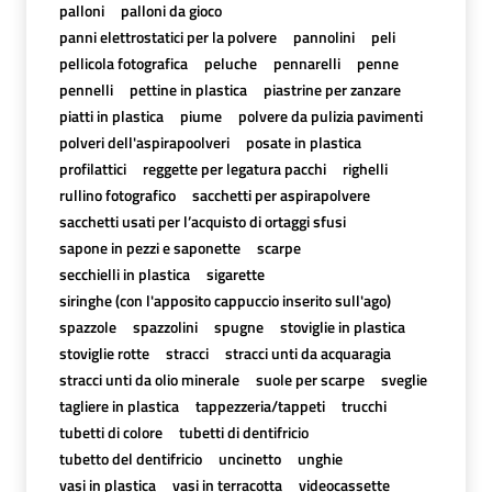
palloni
palloni da gioco
panni elettrostatici per la polvere
pannolini
peli
pellicola fotografica
peluche
pennarelli
penne
pennelli
pettine in plastica
piastrine per zanzare
piatti in plastica
piume
polvere da pulizia pavimenti
polveri dell'aspirapoolveri
posate in plastica
profilattici
reggette per legatura pacchi
righelli
rullino fotografico
sacchetti per aspirapolvere
sacchetti usati per l’acquisto di ortaggi sfusi
sapone in pezzi e saponette
scarpe
secchielli in plastica
sigarette
siringhe (con l'apposito cappuccio inserito sull'ago)
spazzole
spazzolini
spugne
stoviglie in plastica
stoviglie rotte
stracci
stracci unti da acquaragia
stracci unti da olio minerale
suole per scarpe
sveglie
tagliere in plastica
tappezzeria/tappeti
trucchi
tubetti di colore
tubetti di dentifricio
tubetto del dentifricio
uncinetto
unghie
vasi in plastica
vasi in terracotta
videocassette