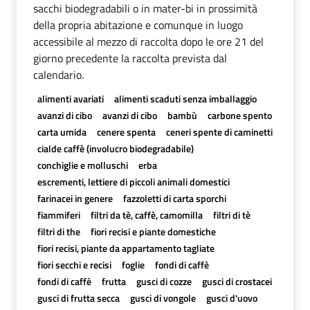
sacchi biodegradabili o in mater-bi in prossimità
della propria abitazione e comunque in luogo
accessibile al mezzo di raccolta dopo le ore 21 del
giorno precedente la raccolta prevista dal
calendario.
alimenti avariati
alimenti scaduti senza imballaggio
avanzi di cibo
avanzi di cibo
bambù
carbone spento
carta umida
cenere spenta
ceneri spente di caminetti
cialde caffè (involucro biodegradabile)
conchiglie e molluschi
erba
escrementi, lettiere di piccoli animali domestici
farinacei in genere
fazzoletti di carta sporchi
fiammiferi
filtri da tè, caffè, camomilla
filtri di tè
filtri di the
fiori recisi e piante domestiche
fiori recisi, piante da appartamento tagliate
fiori secchi e recisi
foglie
fondi di caffè
fondi di caffè
frutta
gusci di cozze
gusci di crostacei
gusci di frutta secca
gusci di vongole
gusci d'uovo