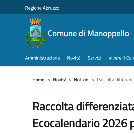
Salta al contenuto principale
Regione Abruzzo
Comune di Manoppello
Amministrazione
Novità
Servizi
Vivere il C
Home
>
Novità
>
Notizie
>
Raccolta differen
Raccolta differenziat
Ecocalendario 2026 p