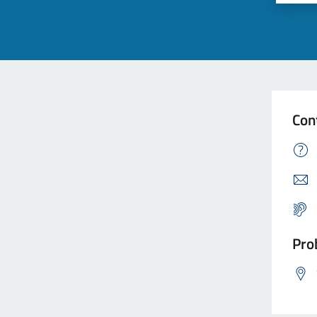
Con
Prob