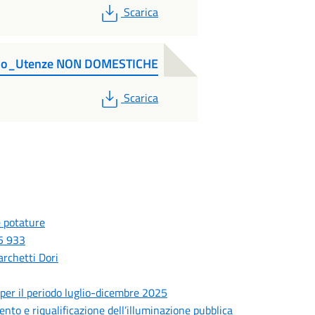
PDF
Scarica
llo_Utenze NON DOMESTICHE
PDF
Scarica
e potature
55 933
archetti Dori
o per il periodo luglio-dicembre 2025
ento e riqualificazione dell’illuminazione pubblica