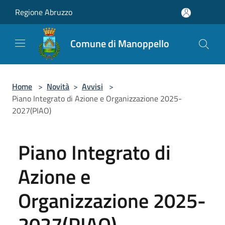
Salta al contenuto principale
Regione Abruzzo
Comune di Manoppello
Home
>
Novità
>
Avvisi
>
Piano Integrato di Azione e Organizzazione 2025-
2027(PIAO)
Piano Integrato di
Azione e
Organizzazione 2025-
2027(PIAO)