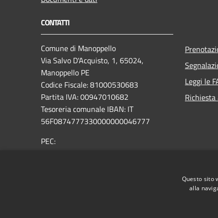
CONTATTI
Comune di Manoppello
Prenotaz
Via Salvo D'Acquisto, 1, 65024,
Segnalazi
Manoppello PE
Leggi le 
Codice Fiscale: 81000530683
Partita IVA: 00947010682
Richiesta
Tesoreria comunale IBAN: IT
56F0874777330000000046777
PEC:
comunemanoppelloprotocollo@legalmail.it
Email:
protocollo@comune.manoppello.pe.it
Questo sito 
Centralino Unico:
0859154195
alla navig