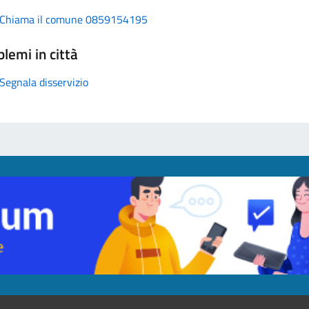
Chiama il comune 0859154195
lemi in città
Segnala disservizio