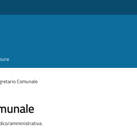
omune
egretario Comunale
omunale
idico/amministrativa.