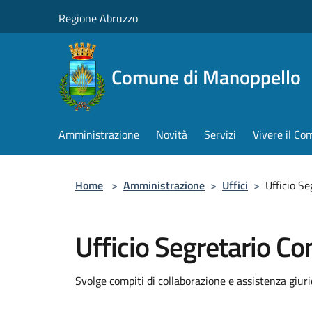
Salta al contenuto principale
Regione Abruzzo
Comune di Manoppello
Amministrazione
Novità
Servizi
Vivere il C
Home
>
Amministrazione
>
Uffici
>
Ufficio S
Ufficio Segretario C
Svolge compiti di collaborazione e assistenza giur