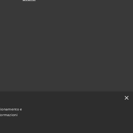
×
nzionamento e
nformazioni