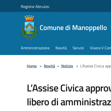
Salta al contenuto principale
Regione Abruzzo
Comune di Manoppello
Amministrazione
Novità
Servizi
Vivere il C
Home
>
Novità
>
Notizie
>
L’Assise Civica ap
L’Assise Civica approv
libero di amministraz