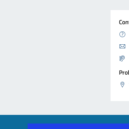
Con
Prob