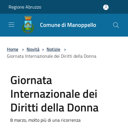
Salta al contenuto principale
Regione Abruzzo
Comune di Manoppello
Home
>
Novità
>
Notizie
>
Giornata Internazionale dei Diritti della Donna
Giornata
Internazionale dei
Diritti della Donna
8 marzo, molto più di una ricorrenza