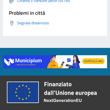
Chiama il comune 0859154195
Problemi in città
Segnala disservizio