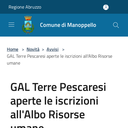
Salta al contenuto principale
Regione Abruzzo
Comune di Manoppello
Home
>
Novità
>
Avvisi
>
GAL Terre Pescaresi aperte le iscrizioni all'Albo Risorse
umane
GAL Terre Pescaresi
aperte le iscrizioni
all'Albo Risorse
umane