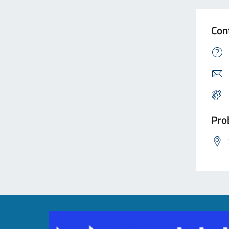
Con
Prob