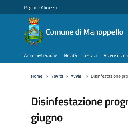
Salta al contenuto principale
Regione Abruzzo
Comune di Manoppello
Amministrazione
Novità
Servizi
Vivere il C
Home
>
Novità
>
Avvisi
>
Disinfestazione pr
Disinfestazione prog
giugno