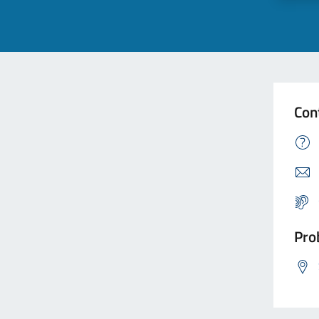
Con
Prob