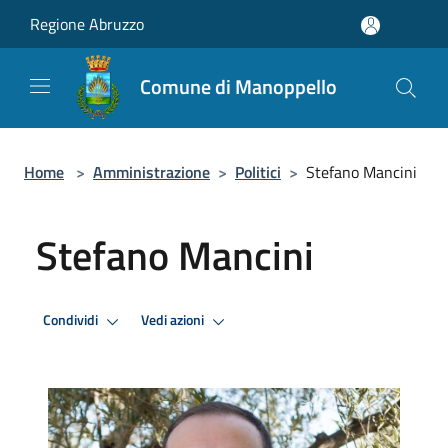
Salta al contenuto principale
Regione Abruzzo
Comune di Manoppello
Home
>
Amministrazione
>
Politici
>
Stefano Mancini
Stefano Mancini
Condividi
Vedi azioni