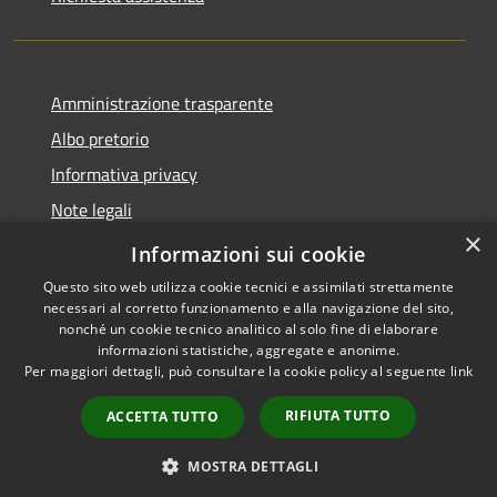
Amministrazione trasparente
Albo pretorio
Informativa privacy
Note legali
×
Dichiarazione di accessibilità
Informazioni sui cookie
Questo sito web utilizza cookie tecnici e assimilati strettamente
necessari al corretto funzionamento e alla navigazione del sito,
nonché un cookie tecnico analitico al solo fine di elaborare
informazioni statistiche, aggregate e anonime.
RSS
Copyright © 2026 • Comune di
Per maggiori dettagli, può consultare la cookie policy al seguente
link
Accessibilità
Manoppello • Powered by
Privacy
Municipium
Accesso
•
RIFIUTA TUTTO
ACCETTA TUTTO
Cookie
redazione
Mappa del sito
MOSTRA DETTAGLI