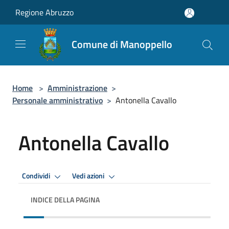
Salta al contenuto principale
Regione Abruzzo
Comune di Manoppello
Home
>
Amministrazione
>
Personale amministrativo
>
Antonella Cavallo
Antonella Cavallo
Condividi
Vedi azioni
INDICE DELLA PAGINA