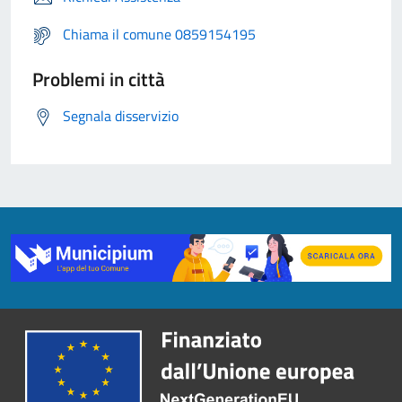
Chiama il comune 0859154195
Problemi in città
Segnala disservizio