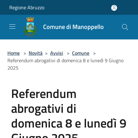
Salta al contenuto principale
Regione Abruzzo
Comune di Manoppello
Home
>
Novità
>
Avvisi
>
Comune
>
Referendum abrogativi di domenica 8 e lunedì 9 Giugno
2025
Referendum
abrogativi di
domenica 8 e lunedì 9
Giugno 2025